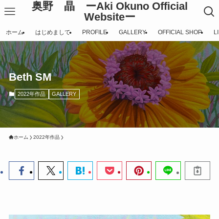
奥野 晶 ーAki Okuno Official
Websiteー
ホーム
はじめまして
PROFILE
GALLERY
OFFICIAL SHOP
L
Beth SM
2022年作品
GALLERY
ホーム
2022年作品