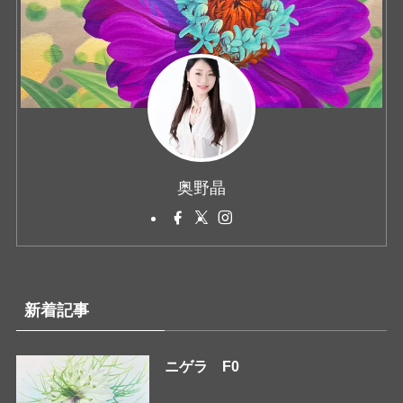
奥野晶
新着記事
ニゲラ F0