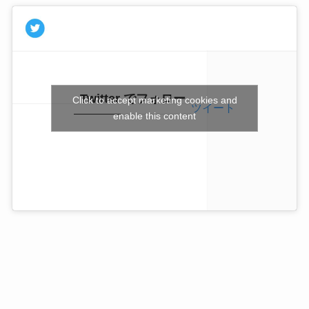
Twitter でフォロー
Click to accept marketing cookies and
ツイート
enable this content