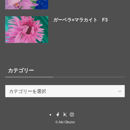
ガーベラ×マラカイト F3
カテゴリー
カ
テ
ゴ
リ
ー
©
Aki Okuno