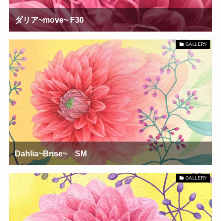
ダリア~move~ F30
GALLERY
Dahlia~Brise~ SM
GALLERY