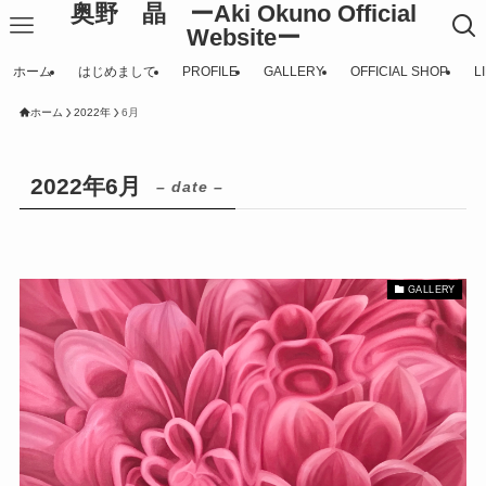
奥野 晶 ーAki Okuno Official
Websiteー
ホーム
はじめまして
PROFILE
GALLERY
OFFICIAL SHOP
L
ホーム
2022年
6月
2022年6月
– date –
GALLERY