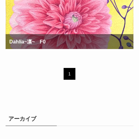
Dahlia~凛~ F0
1
アーカイブ