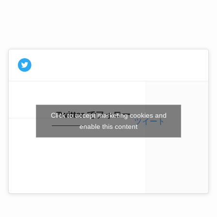
Twitter でフォロー
Click to accept marketing cookies and
ツイート
enable this content