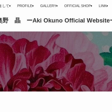
まして
PROFILE
GALLERY
OFFICIAL SHOP
LINK
野 晶 ーAki Okuno Official Websit