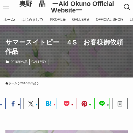
奥野 晶 ーAki Okuno Official
Websiteー
ホーム
はじめまして
PROFILE
GALLERY
OFFICIAL SHOP
L
サマースイトピー ４S お客様御依頼
作品
2016年作品
GALLERY
ホーム
2016年作品