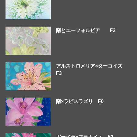
蘭とユーフォルビア F3
アルストロメリア×ターコイズ
F3
蘭×ラピスラズリ F0
ガーベラ×マラカイト F3