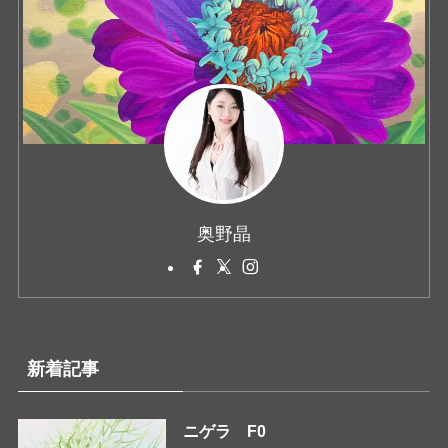
奥野晶
新着記事
ニゲラ F0