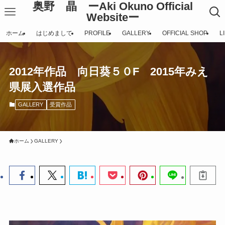
奥野 晶 ーAki Okuno Official
Websiteー
ホーム
はじめまして
PROFILE
GALLERY
OFFICIAL SHOP
L
2012年作品 向日葵５０F 2015年みえ
県展入選作品
GALLERY
受賞作品
ホーム
GALLERY