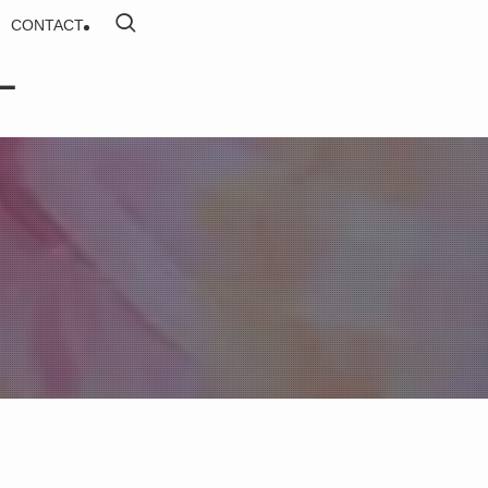
CONTACT
eー