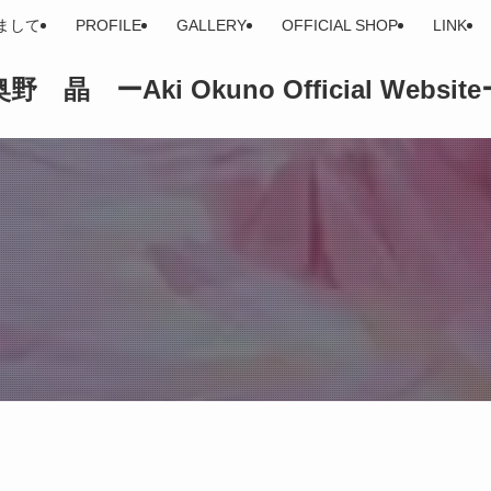
まして
PROFILE
GALLERY
OFFICIAL SHOP
LINK
野 晶 ーAki Okuno Official Websit