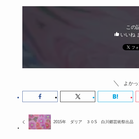
この
いいね 
よかっ
2015年 ダリア ３０S 白川郷芸術祭出品