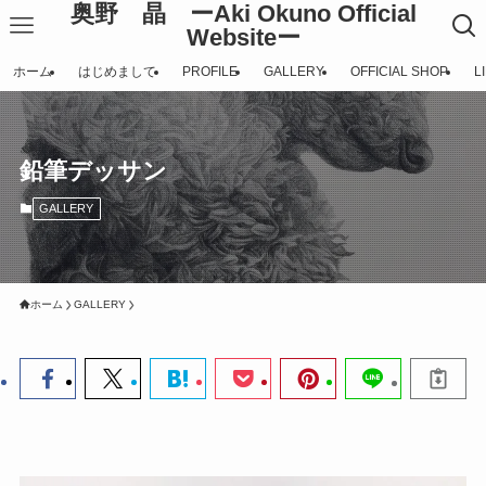
奥野 晶 ーAki Okuno Official
Websiteー
ホーム
はじめまして
PROFILE
GALLERY
OFFICIAL SHOP
L
鉛筆デッサン
GALLERY
ホーム
GALLERY