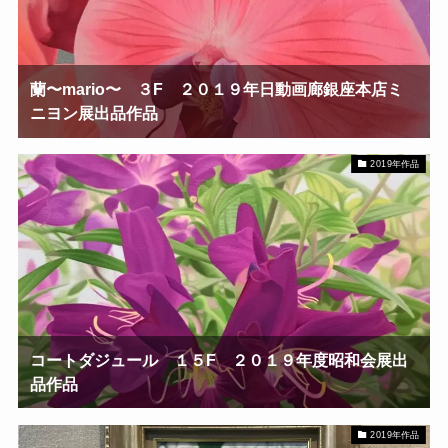
蘭〜mario〜 ３F ２０１９年日動画廊銀座本店ミ
ニヨン展出品作品
2019年作品
コートダジュール １５F ２０１９年度昭和会展出
品作品
2019年作品