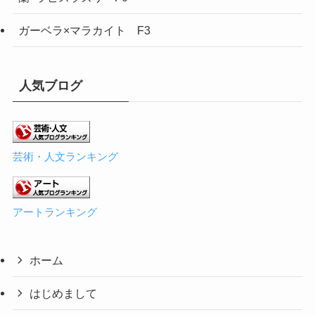
ガーベラ×マラカイト F3
人気ブログ
芸術・人文ランキング
アートランキング
ホーム
はじめまして