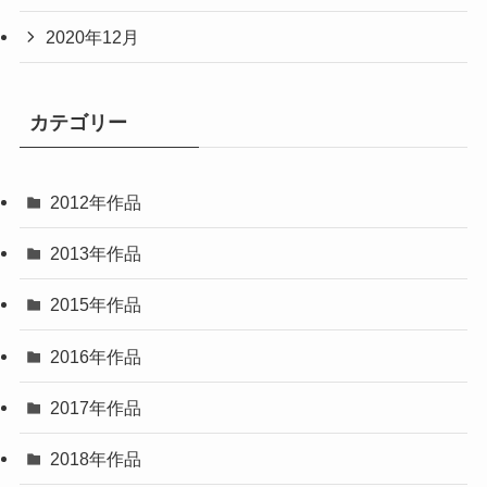
2020年12月
カテゴリー
2012年作品
2013年作品
2015年作品
2016年作品
2017年作品
2018年作品