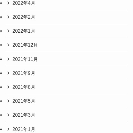
2022年4月
2022年2月
2022年1月
2021年12月
2021年11月
2021年9月
2021年8月
2021年5月
2021年3月
2021年1月