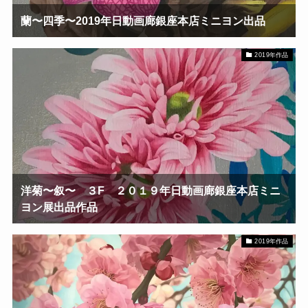
蘭〜四季〜2019年日動画廊銀座本店ミニヨン出品
2019年作品
洋菊〜叙〜 ３F ２０１９年日動画廊銀座本店ミニ
ヨン展出品作品
2019年作品