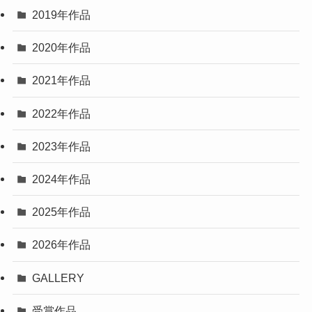
2019年作品
2020年作品
2021年作品
2022年作品
2023年作品
2024年作品
2025年作品
2026年作品
GALLERY
受賞作品