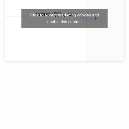
Twitter でフォロー
Click to accept marketing cookies and
ツイート
enable this content