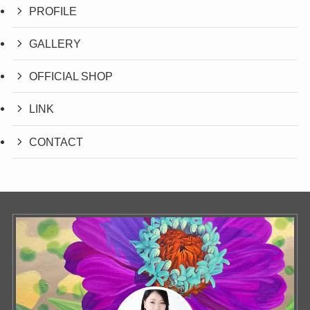
PROFILE
GALLERY
OFFICIAL SHOP
LINK
CONTACT