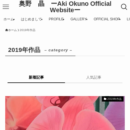
奥野 晶 ーAki Okuno Official
Websiteー
ホーム
はじめまして
PROFILE
GALLERY
OFFICIAL SHOP
L
ホーム
2019年作品
2019年作品
– category –
新着記事
人気記事
2019年作品