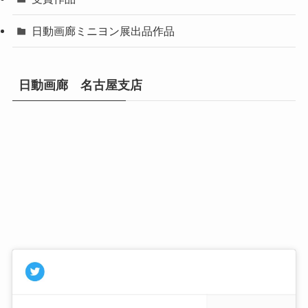
日動画廊ミニヨン展出品作品
日動画廊 名古屋支店