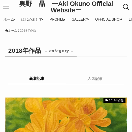
奥野 晶 ーAki Okuno Official
Websiteー
ホーム
はじめまして
PROFILE
GALLERY
OFFICIAL SHOP
L
ホーム
2018年作品
2018年作品
– category –
新着記事
人気記事
2018年作品