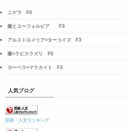
ニゲラ F0
蘭とユーフォルビア F3
アルストロメリア×ターコイズ F3
蘭×ラピスラズリ F0
ガーベラ×マラカイト F3
人気ブログ
芸術・人文ランキング