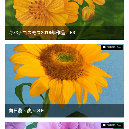
キバナコスモス2018年作品 F3
2018年作品
向日葵～爽～８F
2018年作品