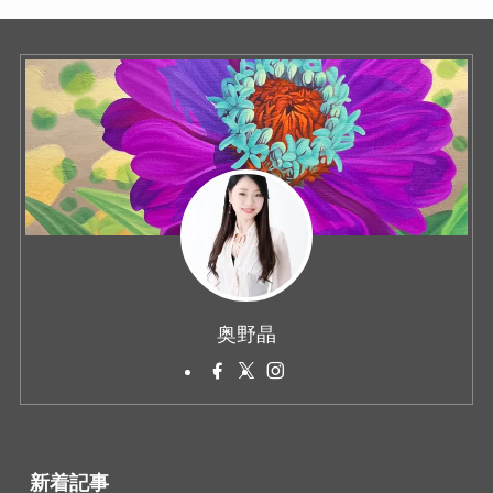
奥野晶
新着記事