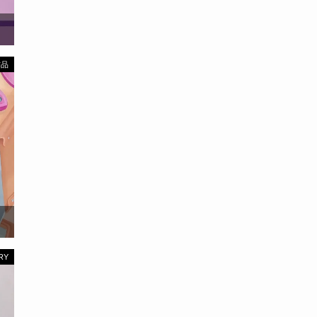
作品
RY