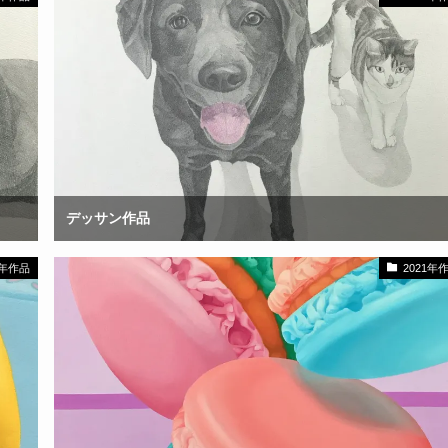
デッサン作品
1年作品
2021年