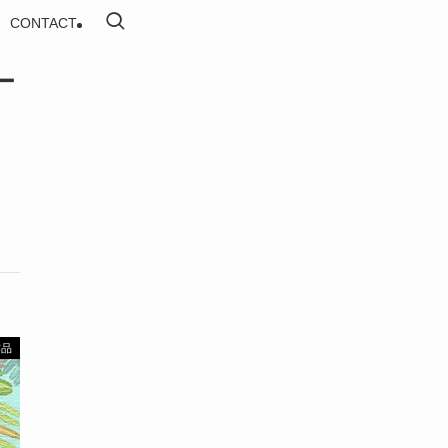
CONTACT
eー
作品