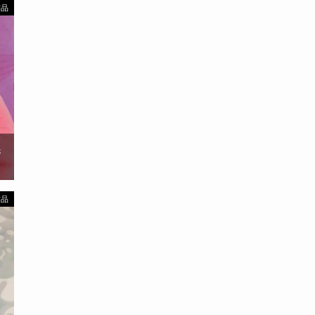
作品
展
作品