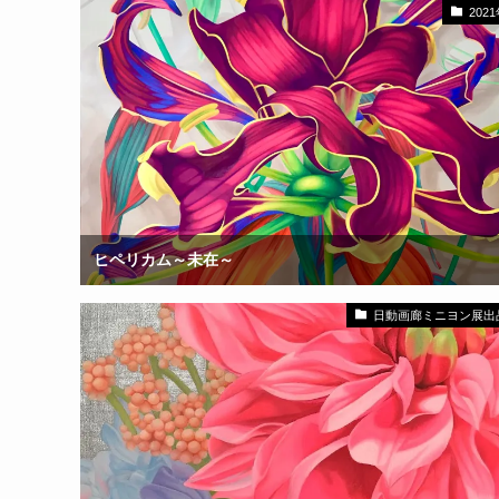
202
ヒペリカム～未在～
日動画廊ミニヨン展出