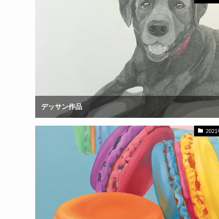
デッサン作品
202